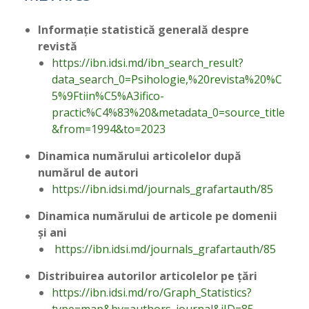
Informație statistică generală despre
revistă
https://ibn.idsi.md/ibn_search_result?
data_search_0=Psihologie,%20revista%20%C
5%9Ftiin%C5%A3ifico-
practic%C4%83%20&metadata_0=source_title
&from=1994&to=2023
Dinamica numărului articolelor după
numărul de autori
https://ibn.idsi.md/journals_grafartauth/85
Dinamica numărului de articole pe domenii
și ani
https://ibn.idsi.md/journals_grafartauth/85
Distribuirea autorilor articolelor pe țări
https://ibn.idsi.md/ro/Graph_Statistics?
type=map&by=authors_journal&jID=85